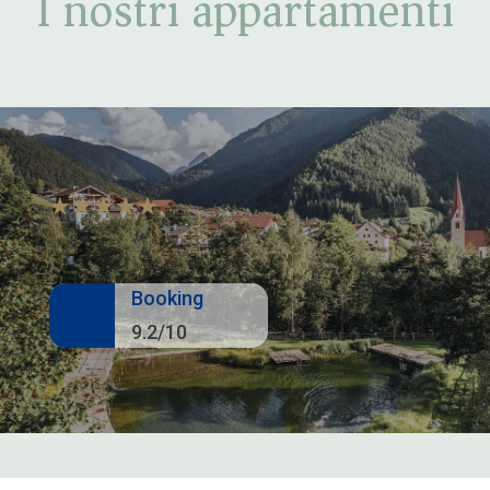
I nostri appartamenti
☆
☆
☆
☆
☆
Booking
9.2/10