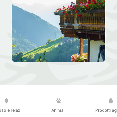



oso e relax
Animali
Prodotti ag